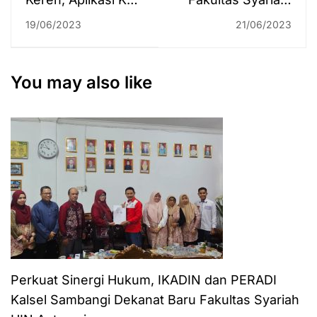
Baapung Diganjar
“Selamat dan
19/06/2023
21/06/2023
Juara III di Oase
Sukses Wisuda
PTKI II 2023
Sarjana ke-76 serta
Magister dan
You may also like
Doktor ke-46 UIN
Antasari”
Perkuat Sinergi Hukum, IKADIN dan PERADI
Kalsel Sambangi Dekanat Baru Fakultas Syariah