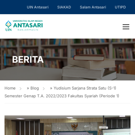
UIN Antasari
SIAKAD
Salam Antasari
UTIPD
BERITA
Home
»
Blog
»
Yudisium Sarjana Strata Satu (S-1)
Semester Genap T.A. 2022/2023 Fakultas Syariah (Periode 1)