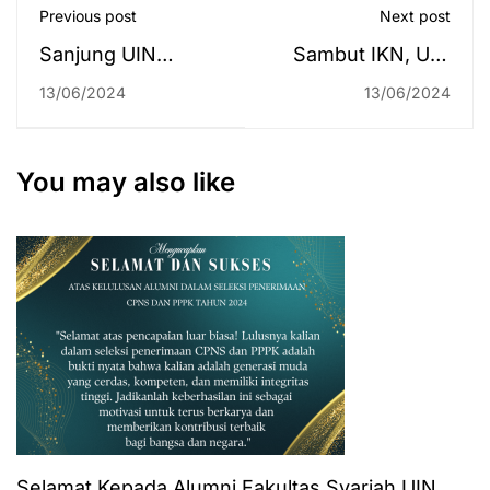
Previous post
Next post
Sanjung UIN
Sambut IKN, UIN
Antasari, Pj Bupati
Antasari
13/06/2024
13/06/2024
Batola: Baru Kali Ini
Canangkan Prodi
Seluruh Perwakilan
Bisnis Digital dan
Organisasi
Ilmu Lingkungan
You may also like
Keislaman
Ditemukan dalam
Satu Forum
Selamat Kepada Alumni Fakultas Syariah UIN