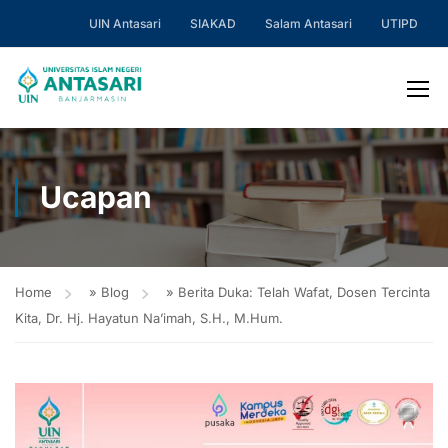
UIN Antasari
SIAKAD
Salam Antasari
UTIPD
Ucapan
Home
»
Blog
»
Berita Duka: Telah Wafat, Dosen Tercinta
Kita, Dr. Hj. Hayatun Na’imah, S.H., M.Hum.