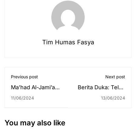
Tim Humas Fasya
Previous post
Next post
Ma’had Al-Jami’ah
Berita Duka: Telah
Berikan
Wafat, Dosen
11/06/2024
13/06/2024
Keterampilan
Tercinta Kita, Dr. Hj.
Membuat Buket
Hayatun Na'imah,
Menarik
S.H., M.Hum.
You may also like