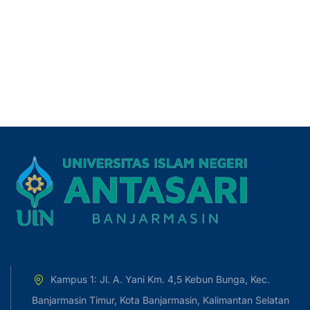
Kampus 1: Jl. A. Yani Km. 4,5 Kebun Bunga, Kec.
Banjarmasin Timur, Kota Banjarmasin, Kalimantan Selatan