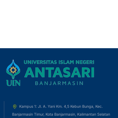
Kampus 1: Jl. A. Yani Km. 4,5 Kebun Bunga, Kec.
Banjarmasin Timur, Kota Banjarmasin, Kalimantan Selatan