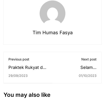
Tim Humas Fasya
Previous post
Next post
Praktek Rukyat dan
Selamat
Pengukuran Arah
Memperingati Hari
29/09/2023
01/10/2023
Kiblat
Kesaktian
Pancasila 1 Oktober
2023
You may also like