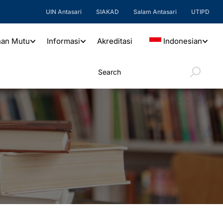
UIN Antasari
SIAKAD
Salam Antasari
UTIPD
nan Mutu
Informasi
Akreditasi
Indonesian