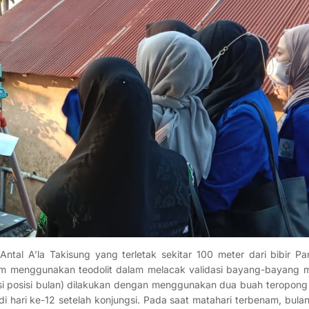
ntal A’la Takisung yang terletak sekitar 100 meter dari bibir Pa
lam menggunakan teodolit dalam melacak validasi bayang-bayang m
 posisi bulan) dilakukan dengan menggunakan dua buah teropong te
di hari ke-12 setelah konjungsi. Pada saat matahari terbenam, bul