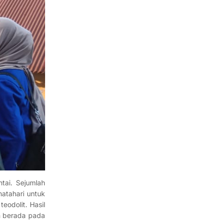
ntai. Sejumlah
atahari untuk
odolit. Hasil
an berada pada