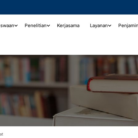
iswaan
Penelitian
Kerjasama
Layanan
Penjami
at