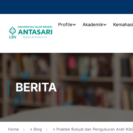
Profile
Akademik
Kemahas
BERITA
Home
»
Blog
»
Praktek Rukyat dan Pengukuran Arah Kibl