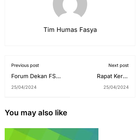
Tim Humas Fasya
Previous post
Next post
Forum Dekan FSH
Rapat Kerja,
PTKIN di
Seluruh Dekan
25/04/2024
25/04/2024
Banjarmasin,
Fakultas Syariah
Bukan Hanya
PTKIN Berkumpul
Sekedar Rapat
di Banjarmasin
You may also like
Kerja