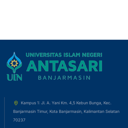
Kampus 1: Jl. A. Yani Km. 4,5 Kebun Bunga, Kec.
Banjarmasin Timur, Kota Banjarmasin, Kalimantan Selatan
70237