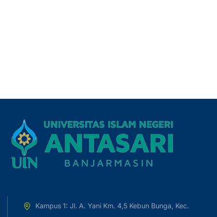
Kampus 1: Jl. A. Yani Km. 4,5 Kebun Bunga, Kec.