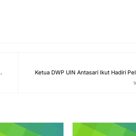
Ketua DWP UIN Antasari Ikut Hadiri Pe
Program Tes IVA & Sadanis Kemenag 
1
I