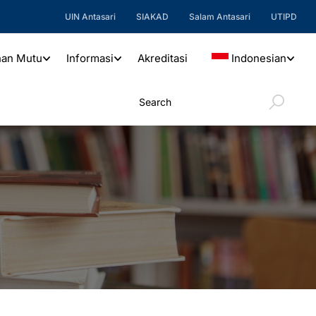
UIN Antasari
SIAKAD
Salam Antasari
UTIPD
nan Mutu
Informasi
Akreditasi
Indonesian