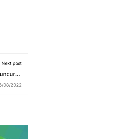
Next post
luncuran
2022 se-
6/08/2022
ndonesia