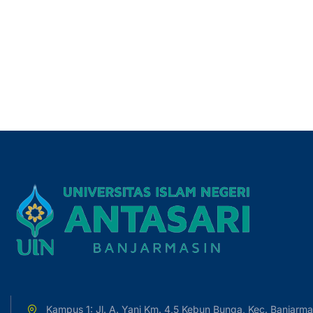
Kampus 1: Jl. A. Yani Km. 4,5 Kebun Bunga, Kec. Banjarma