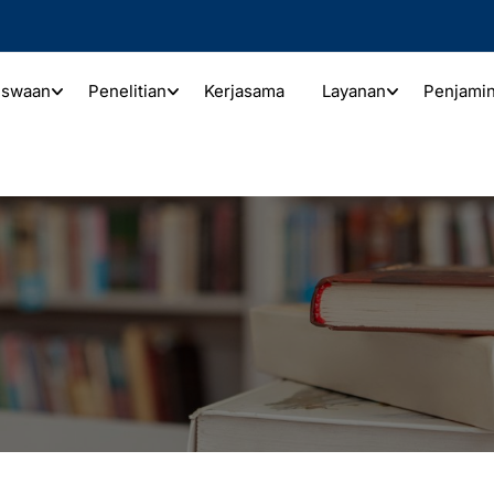
iswaan
Penelitian
Kerjasama
Layanan
Penjami