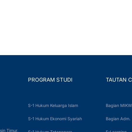
PROGRAM STUDI
TAUTAN C
S-1 Hukum Keluarga Islam
Bagian MIKW
S-1 Hukum Ekonomi Syariah
Bagian Adm.
sin Timur,
S-1 Hukum Tatanegara
E-Learning