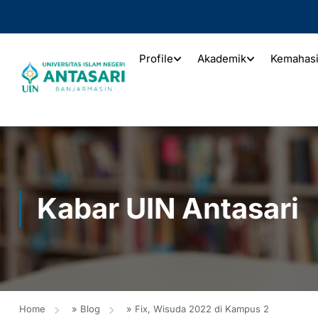
Profile
Akademik
Kemahas
Kabar UIN Antasari
Home
»
Blog
»
Fix, Wisuda 2022 di Kampus 2