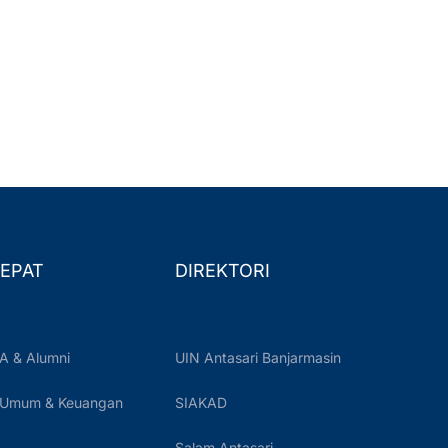
EPAT
DIREKTORI
A & Alumni
UIN Antasari Banjarmasin
 Umum & Keuangan
SIAKAD
Salam Antasari