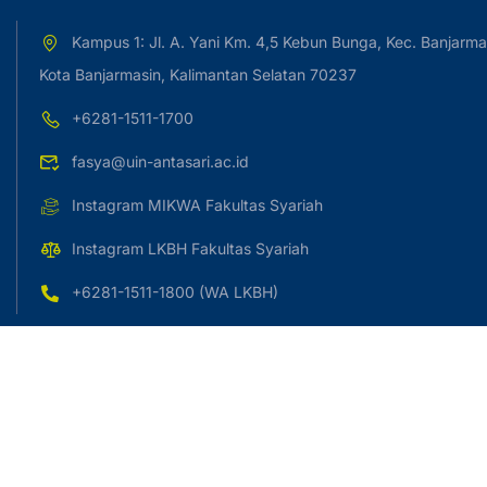
Kampus 1: Jl. A. Yani Km. 4,5 Kebun Bunga, Kec. Banjarma
Kota Banjarmasin, Kalimantan Selatan 70237
+6281-1511-1700
fasya@uin-antasari.ac.id
Instagram MIKWA Fakultas Syariah
Instagram LKBH Fakultas Syariah
+6281-1511-1800 (WA LKBH)
Copyright © 2023 UIN Antasari Banjarmasin