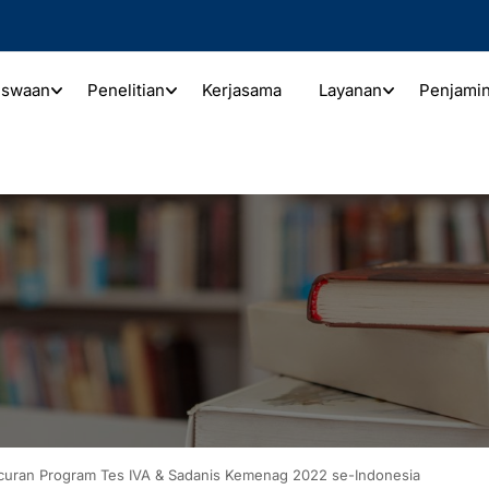
iswaan
Penelitian
Kerjasama
Layanan
Penjami
uncuran Program Tes IVA & Sadanis Kemenag 2022 se-Indonesia