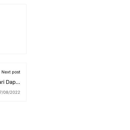
Next post
ri Dapat
siden RI
7/08/2022