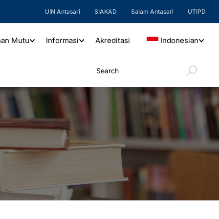
UIN Antasari
SIAKAD
Salam Antasari
UTIPD
nan Mutu
Informasi
Akreditasi
Indonesian