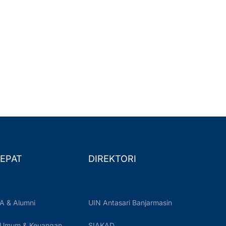
EPAT
DIREKTORI
A & Alumni
UIN Antasari Banjarmasin
 Umum & Keuangan
SIAKAD