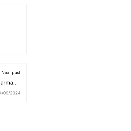
Next post
jarmasin
ber 2024
4/09/2024