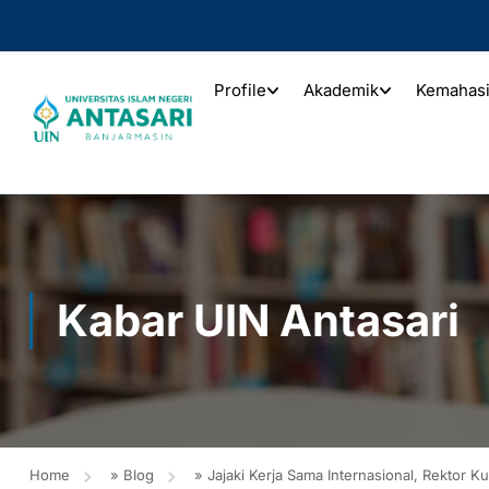
Profile
Akademik
Kemahas
Kabar UIN Antasari
Home
»
Blog
»
Jajaki Kerja Sama Internasional, Rektor K