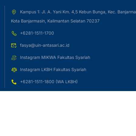
Kampus 1: Jl. A. Yani Km. 4,5 Kebun Bunga, Kec. Banjarma
Kota Banjarmasin, Kalimantan Selatan 70237
+6281-1511-1700
fasya@uin-antasari.ac.id
Instagram MIKWA Fakultas Syariah
Instagram LKBH Fakultas Syariah
+6281-1511-1800 (WA LKBH)
Copyright © 2023 UIN Antasari Banjarmasin