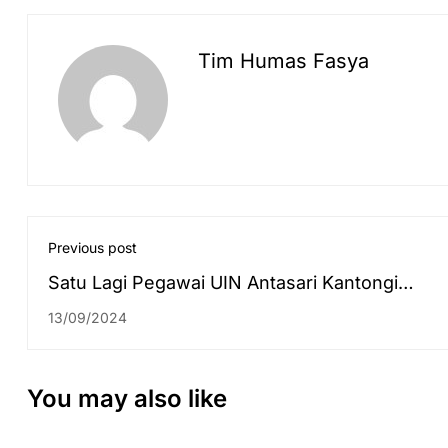
Tim Humas Fasya
Previous post
Satu Lagi Pegawai UIN Antasari Kantongi
Sertifikasi Bendahara Kelas B, Bukti Komitmen
13/09/2024
Berikan Layanan Publik Terbaik Lewat Petuga
Berkompeten
You may also like