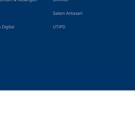
Salam Antasari
Digital
UTIPD