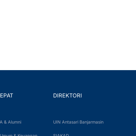
EPAT
DIREKTORI
A & Alumni
UIN Antasari Banjarmasin
 Umum & Keuangan
SIAKAD