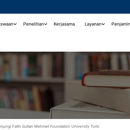
iswaan
Penelitian
Kerjasama
Layanan
Penjami
unjungi Fatih Sultan Mehmet Foundation University Turki