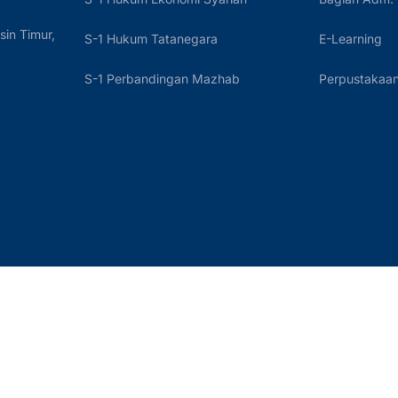
sin Timur,
S-1 Hukum Tatanegara
E-Learning
S-1 Perbandingan Mazhab
Perpustakaan 