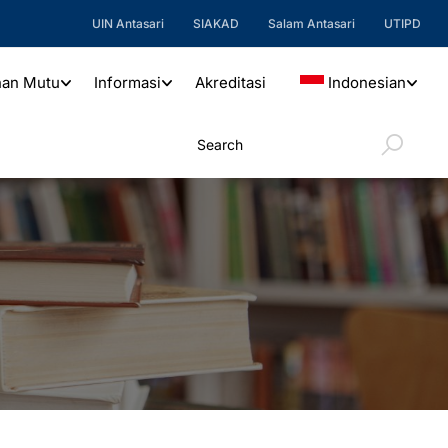
UIN Antasari
SIAKAD
Salam Antasari
UTIPD
nan Mutu
Informasi
Akreditasi
Indonesian