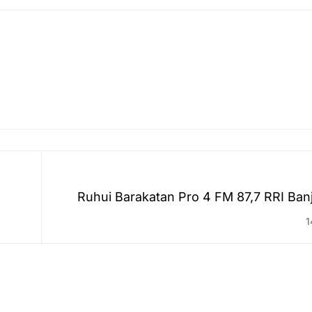
Ruhui Barakatan Pro 4 FM 87,7 RRI Ban
pada 14 Septem
1
s