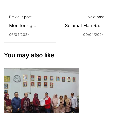
Previous post
Next post
Monitoring
Selamat Hari Raya
Penutupan KKN
Idul Fitri 1 Syawal
06/04/2024
09/04/2024
Tahap I Semester
1445 H
Genap 2023/2024,
LP2M Sekaligus
You may also like
Salurkan Bantuan