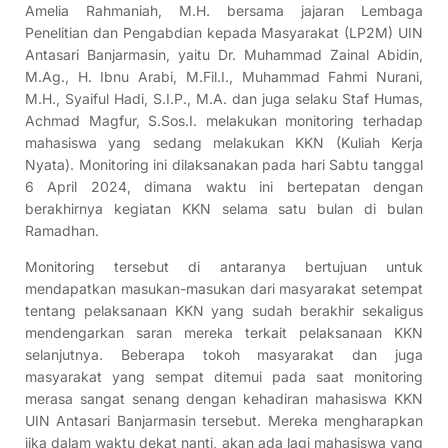
Amelia Rahmaniah, M.H. bersama jajaran
Lembaga
Penelitian dan Pengabdian kepada Masyarakat (LP2M) UIN
Antasari Banjarmasin
, yaitu Dr. Muhammad Zainal Abidin,
M.Ag., H. Ibnu Arabi, M.Fil.I., Muhammad Fahmi Nurani,
M.H., Syaiful Hadi, S.I.P., M.A. dan juga selaku Staf Humas,
Achmad Magfur, S.Sos.I. melakukan monitoring terhadap
mahasiswa yang sedang melakukan KKN (Kuliah Kerja
Nyata). Monitoring ini dilaksanakan pada hari Sabtu tanggal
6 April 2024, dimana waktu ini bertepatan dengan
berakhirnya kegiatan KKN selama satu bulan di bulan
Ramadhan.
Monitoring tersebut di antaranya bertujuan untuk
mendapatkan masukan-masukan dari masyarakat setempat
tentang pelaksanaan KKN yang sudah berakhir sekaligus
mendengarkan saran mereka terkait pelaksanaan KKN
selanjutnya. Beberapa tokoh masyarakat dan juga
masyarakat yang sempat ditemui pada saat monitoring
merasa sangat senang dengan kehadiran mahasiswa KKN
UIN Antasari Banjarmasin tersebut. Mereka mengharapkan
jika dalam waktu dekat nanti, akan ada lagi mahasiswa yang