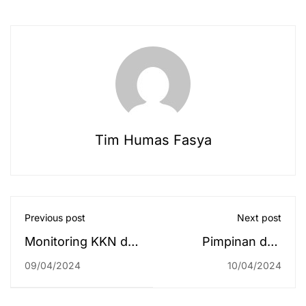
Tim Humas Fasya
Previous post
Next post
Monitoring KKN di
Pimpinan dan
Bulan Ramadhan
Karyawan UIN
09/04/2024
10/04/2024
1445 H
Antasari Berkumpul
secara Daring,