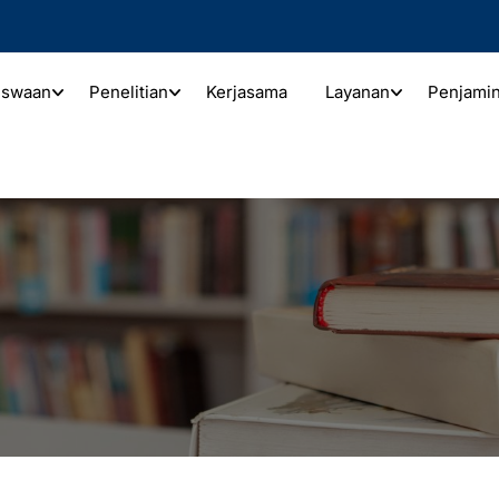
iswaan
Penelitian
Kerjasama
Layanan
Penjami