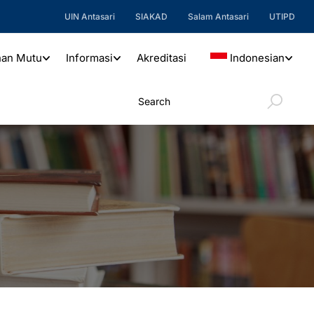
UIN Antasari
SIAKAD
Salam Antasari
UTIPD
nan Mutu
Informasi
Akreditasi
Indonesian