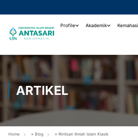
Profile
Akademik
Kemahas
ARTIKEL
Home
»
Blog
»
Rintisan Ilmiah Islam Klasik