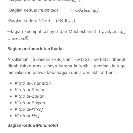
-Bagian kedua:
muamalat
( ربع المعاملات)
-Bagian ketiga:
Nikah
(ربع النكاح)
–
Bagian keempat: Jinayat dan Mukhashamat ( ربع الجنايات و
المخاصمات)
Bagian pertama kitab Ibadat
Al-Allamah Sulaiman al-Bujairimi (w.1221) berkata: “ibadat
didahulukan atas lainnya karena ia lebih penting. Ia juga
menjelaskan bahwa kebahagian dunia dan akhirat berisi:
Kitab al-Thaharah
Kitab al-Shalat
Kitab al-Zakat
Kitab al-Shiyam
Kitab al-I’tikaf
Kitab al-Hajj
Bagian Kedua
Mu’amalat