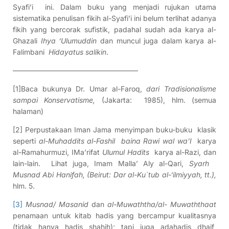
Syafi’i ini. Dalam buku yang menjadi rujukan utama
sistematika penulisan fikih al-Syafi’i ini belum terlihat adanya
fikih yang bercorak sufistik, padahal sudah ada karya al-
Ghazali
Ihya ‘Ulumuddin
dan muncul juga dalam karya al-
Falimbani
Hidayatus salikin
.
—————————————————–
[1]Baca bukunya Dr. Umar al-Faroq,
dari Tradisionalisme
sampai Konservatisme,
(Jakarta: 1985), hlm. (semua
halaman)
[2] Perpustakaan Iman Jama menyimpan buku-buku klasik
seperti
al-Muhaddits al-Fashil baina Rawi wal wa’I
karya
al-Ramahurmuzi, IMa’rifat
Ulumul Hadits
karya al-Razi, dan
lain-lain. Lihat juga, Imam Malla’ Aly al-Qari,
Syarh
Musnad Abi Hanifah, (Beirut: Dar al-Ku`tub al-‘ilmiyyah, tt.),
hlm. 5.
[3]
Musnad/ Masanid
dan
al-Muwaththa/a­l- Muwaththaat
penamaan untuk kitab hadis yang bercampur kualitasnya
(tidak hanya hadis shahih); tapi juga adahadis dhaif