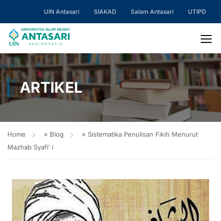
UIN Antasari
SIAKAD
Salam Antasari
UTIPD
ARTIKEL
Home
»
Blog
»
Sistematika Penulisan Fikih Menurut
Mazhab Syafi’ i