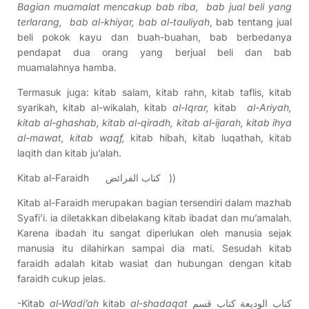
Bagian muamalat mencakup bab riba, bab jual beli yang
terlarang, bab al-khiyar, bab al-tauliyah
, bab tentang jual
beli pokok kayu dan buah-buahan, bab berbedanya
pendapat dua orang yang berjual beli dan bab
muamalahnya hamba.
Termasuk juga: kitab salam, kitab rahn, kitab taflis, kitab
syarikah, kitab al-wikalah, kitab
al-Iqrar,
kitab
al-Ariyah,
kitab al-ghashab, kitab al-qiradh, kitab al-ijarah, kitab ihya
al-mawat, kitab waqf,
kitab hibah, kitab luqathah, kitab
laqith dan kitab ju’alah.
Kitab al-Faraidh كتاب الفرائض ))
Kitab al-Faraidh merupakan bagian tersendiri dalam mazhab
Syafi’i. ia diletakkan dibelakang kitab ibadat dan mu’amalah.
Karena ibadah itu sangat diperlukan oleh manusia sejak
manusia itu dilahirkan sampai dia mati. Sesudah kitab
faraidh adalah kitab wasiat dan hubungan dengan kitab
faraidh cukup jelas.
-Kitab
al-Wadi’ah
kitab
al-shadaqat
كتاب الوديعة كتاب قسم