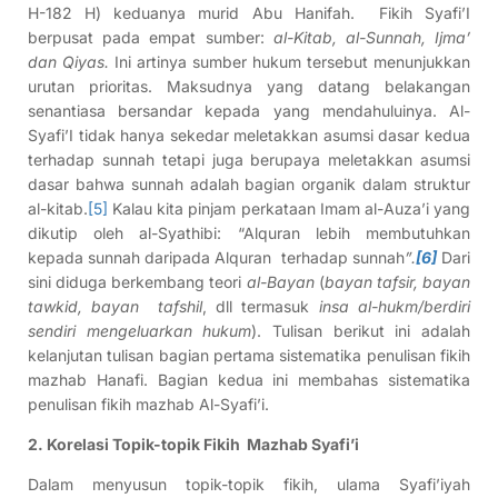
H-182 H) keduanya murid Abu Hanifah. Fikih Syafi’I
berpusat pada empat sumber:
al-Kitab, al-Sunnah, Ijma’
dan Qiyas.
Ini artinya sumber hukum tersebut menunjukkan
urutan prioritas. Maksudnya yang datang belakangan
senantiasa bersandar kepada yang mendahuluinya. Al-
Syafi’I tidak hanya sekedar meletakkan asumsi dasar kedua
terhadap sunnah tetapi juga berupaya meletakkan asumsi
dasar bahwa sunnah adalah bagian organik dalam struktur
al-kitab.
[5]
Kalau kita pinjam perkataan Imam al-Auza’i yang
dikutip oleh al-Syathibi: “Alquran lebih membutuhkan
kepada sunnah daripada Alquran terhadap sunnah
”.
[6]
Dari
sini diduga berkembang teori
al-Bayan
(
bayan tafsir, bayan
tawkid, bayan tafshil
, dll termasuk
insa al-hukm/berdiri
sendiri mengeluarkan hukum
). Tulisan berikut ini adalah
kelanjutan tulisan bagian pertama sistematika penulisan fikih
mazhab Hanafi. Bagian kedua ini membahas sistematika
penulisan fikih mazhab Al-Syafi’i.
2. Korelasi Topik-topik Fikih Mazhab Syafi’i
Dalam menyusun topik-topik fikih, ulama Syafi’iyah