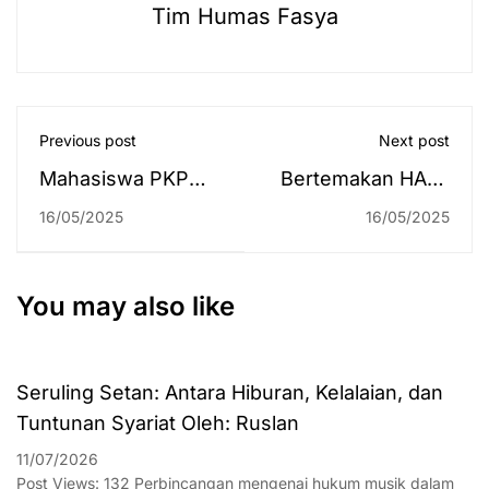
Tim Humas Fasya
Previous post
Next post
Mahasiswa PKPM
Bertemakan HAM,
Fakultas Syariah
Pascasarjana dan
16/05/2025
16/05/2025
UIN Antasari Ikuti
Fakultas Syariah
Pelatihan Sembelih
UIN Antasari
Halal Jelang Idul
Adakan Seminar
You may also like
Adha
Nasional secara
Hybrid, Hadirkan
Seruling Setan: Antara Hiburan, Kelalaian, dan
Ketua Muda Agama
Tuntunan Syariat Oleh: Ruslan
Mahkamah Agung
RI
11/07/2026
Post Views: 132 Perbincangan mengenai hukum musik dalam