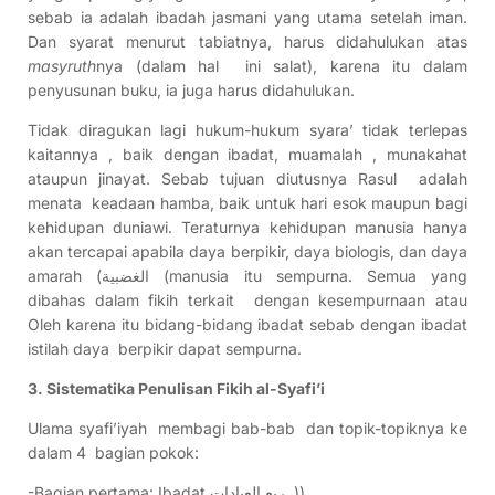
sebab ia adalah ibadah jasmani yang utama setelah iman.
Dan syarat menurut tabiatnya, harus didahulukan atas
masyruth
nya (dalam hal ini salat), karena itu dalam
penyusunan buku, ia juga harus didahulukan.
Tidak diragukan lagi hukum-hukum syara’ tidak terlepas
kaitannya , baik dengan ibadat, muamalah , munakahat
ataupun jinayat. Sebab tujuan diutusnya Rasul adalah
menata keadaan hamba, baik untuk hari esok maupun bagi
kehidupan duniawi. Teraturnya kehidupan manusia hanya
akan tercapai apabila daya berpikir, daya biologis, dan daya
amarah (الغضبية (manusia itu sempurna. Semua yang
dibahas dalam fikih terkait dengan kesempurnaan atau
Oleh karena itu bidang-bidang ibadat sebab dengan ibadat
istilah daya berpikir dapat sempurna.
3. Sistematika Penulisan Fikih al-Syafi’i
Ulama syafi’iyah membagi bab-bab dan topik-topiknya ke
dalam 4 bagian pokok:
-Bagian pertama: Ibadat ربع العبادات ))