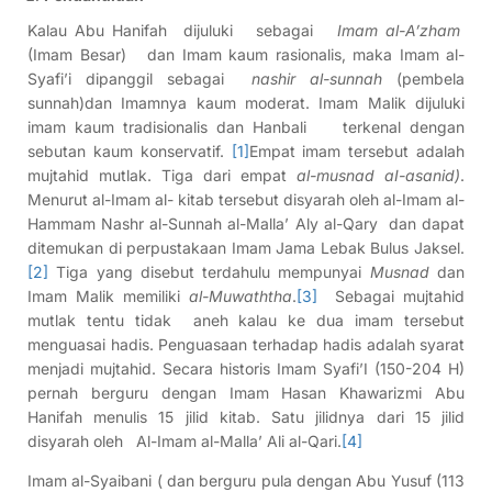
Kalau Abu Hanifah dijuluki sebagai
Imam al-A’zham
(Imam Besar) dan Imam kaum rasionalis, maka Imam al-
Syafi’i dipanggil sebagai
nashir al-sunnah
(pembela
sunnah)dan Imamnya kaum moderat. Imam Malik dijuluki
imam kaum tradisionalis dan Hanbali terkenal dengan
sebutan kaum konservatif.
[1]
Empat imam tersebut adalah
mujtahid mutlak. Tiga dari empat
al-musnad aI-asanid)
.
Menurut al-Imam al- kitab tersebut disyarah oleh al-Imam al-
Hammam Nashr al-Sunnah al-Malla’ Aly al-Qary dan dapat
ditemukan di perpustakaan Imam Jama Lebak Bulus Jaksel.
[2]
Tiga yang disebut terdahulu mempunyai
Musnad
dan
Imam Malik memiliki
al-Muwaththa
.
[3]
Sebagai mujtahid
mutlak tentu tidak aneh kalau ke dua imam tersebut
menguasai hadis. Penguasaan terhadap hadis adalah syarat
menjadi mujtahid. Secara historis Imam Syafi’I (150-204 H)
pernah berguru dengan Imam Hasan Khawarizmi Abu
Hanifah menulis 15 jilid kitab. Satu jilidnya dari 15 jilid
disyarah oleh Al-Imam al-Malla’ Ali al-Qari.
[4]
Imam al-Syaibani ( dan berguru pula dengan Abu Yusuf (113