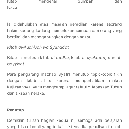
Kitab mengenai Sumpah dan
Nazar
Ia didahulukan atas masalah peradilan karena seorang
hakim kadang-kadang memerlukan sumpah dari orang yang
bertikai dan menggabungkan dengan nazar.
Kitab al-Audhiyah wa Syahadat
Kitab ini meliputi kitab
al-qadha
, kitab al
-syahadat,
dan
al-
bayyinat
Para pengarang mazhab Syafi’I menutup topic-topik fikih
dengan kitab al-Itq karena memperhatikan makna
kejiwaannya, yaitu mengharap agar tafaul dillepaskan Tuhan
dari siksaan neraka.
Penutup
Demikian tulisan bagian kedua ini, semoga ada pelajaran
yang bisa diambil yang terkait sistematika penulisan fikih al-