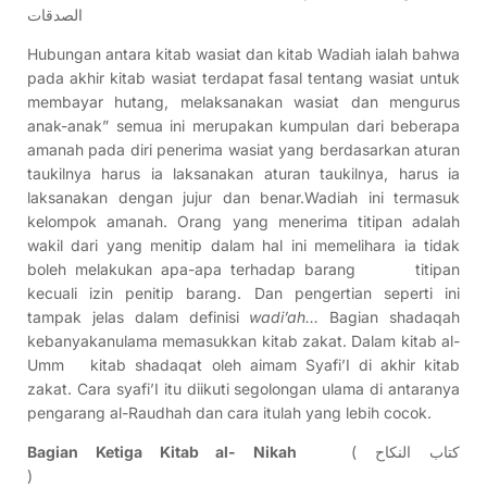
الصدقات
Hubungan antara kitab wasiat dan kitab Wadiah ialah bahwa
pada akhir kitab wasiat terdapat fasal tentang wasiat untuk
membayar hutang, melaksanakan wasiat dan mengurus
anak-anak” semua ini merupakan kumpulan dari beberapa
amanah pada diri penerima wasiat yang berdasarkan aturan
taukilnya harus ia laksanakan aturan taukilnya, harus ia
laksanakan dengan jujur dan benar.Wadiah ini termasuk
kelompok amanah. Orang yang menerima titipan adalah
wakil dari yang menitip dalam hal ini memelihara ia tidak
boleh melakukan apa-apa terhadap barang titipan
kecuali izin penitip barang. Dan pengertian seperti ini
tampak jelas dalam definisi
wadi’ah…
Bagian shadaqah
kebanyakanulama memasukkan kitab zakat. Dalam kitab al-
Umm kitab shadaqat oleh aimam Syafi’I di akhir kitab
zakat. Cara syafi’I itu diikuti segolongan ulama di antaranya
pengarang al-Raudhah dan cara itulah yang lebih cocok.
Bagian Ketiga Kitab al- Nikah
( كتاب النكاح
)