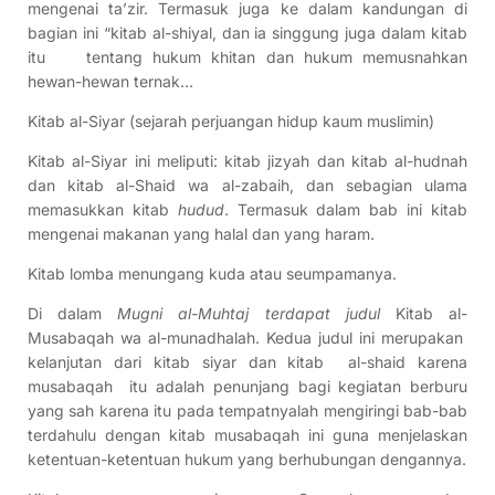
mengenai ta’zir. Termasuk juga ke dalam kandungan di
bagian ini “kitab al-shiyal, dan ia singgung juga dalam kitab
itu tentang hukum khitan dan hukum memusnahkan
hewan-hewan ternak…
Kitab al-Siyar (sejarah perjuangan hidup kaum muslimin)
Kitab al-Siyar ini meliputi: kitab jizyah dan kitab al-hudnah
dan kitab al-Shaid wa al-zabaih, dan sebagian ulama
memasukkan kitab
hudud
. Termasuk dalam bab ini kitab
mengenai makanan yang halal dan yang haram.
Kitab lomba menungang kuda atau seumpamanya.
Di dalam
Mugni al-Muhtaj terdapat judul
Kitab al-
Musabaqah wa al-munadhalah. Kedua judul ini merupakan
kelanjutan dari kitab siyar dan kitab al-shaid karena
musabaqah itu adalah penunjang bagi kegiatan berburu
yang sah karena itu pada tempatnyalah mengiringi bab-bab
terdahulu dengan kitab musabaqah ini guna menjelaskan
ketentuan-ketentuan hukum yang berhubungan dengannya.