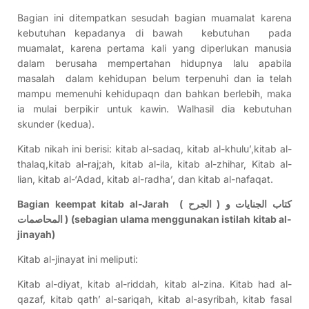
Bagian ini ditempatkan sesudah bagian muamalat karena
kebutuhan kepadanya di bawah kebutuhan pada
muamalat, karena pertama kali yang diperlukan manusia
dalam berusaha mempertahan hidupnya lalu apabila
masalah dalam kehidupan belum terpenuhi dan ia telah
mampu memenuhi kehidupaqn dan bahkan berlebih, maka
ia mulai berpikir untuk kawin. Walhasil dia kebutuhan
skunder (kedua).
Kitab nikah ini berisi: kitab al-sadaq, kitab al-khulu’,kitab al-
thalaq,kitab al-raj;ah, kitab al-ila, kitab al-zhihar, Kitab al-
lian, kitab al-‘Adad, kitab al-radha’, dan kitab al-nafaqat.
Bagian keempat kitab al-Jarah
( الجرح )
كتاب الجنايات و
المحاصمات ) (sebagian ulama menggunakan istilah kitab al-
jinayah)
Kitab al-jinayat ini meliputi:
Kitab al-diyat, kitab al-riddah, kitab al-zina. Kitab had al-
qazaf, kitab qath’ al-sariqah, kitab al-asyribah, kitab fasal