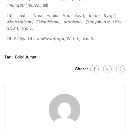
(
munqathi,mursal,
dll).
[5]
Lihat Nasr Hamid Abu Zayd,
Imam Syafi’i,
Moderatisme, Eklektisisme, Arabisme,
(Yogyakarta: LKis,
2001), hlm. 5.
[6]
Al-Syathibi,
al-Muwafaqat,
IV, t.th, hlm. 6.
Tag:
Edisi Jumat
Share: