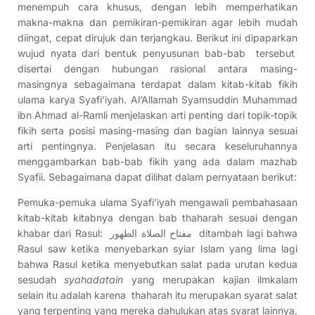
menempuh cara khusus, dengan lebih memperhatikan
makna-makna dan pemikiran-pemikiran agar lebih mudah
diingat, cepat dirujuk dan terjangkau. Berikut ini dipaparkan
wujud nyata dari bentuk penyusunan bab-bab tersebut
disertai dengan hubungan rasional antara masing-
masingnya sebagaimana terdapat dalam kitab-kitab fikih
ulama karya Syafi’iyah. Al’Allamah Syamsuddin Muhammad
ibn Ahmad al-Ramli menjelaskan arti penting dari topik-topik
fikih serta posisi masing-masing dan bagian lainnya sesuai
arti pentingnya. Penjelasan itu secara keseluruhannya
menggambarkan bab-bab fikih yang ada dalam mazhab
Syafii. Sebagaimana dapat dilihat dalam pernyataan berikut:
Pemuka-pemuka ulama Syafi’iyah mengawali pembahasaan
kitab-kitab kitabnya dengan bab thaharah sesuai dengan
khabar dari Rasul: مفتاح الصلاة الطهور ditambah lagi bahwa
Rasul saw ketika menyebarkan syiar Islam yang lima lagi
bahwa Rasul ketika menyebutkan salat pada urutan kedua
sesudah
syahadatain
yang merupakan kajian ilmkalam
selain itu adalah karena thaharah itu merupakan syarat salat
yang terpenting yang mereka dahulukan atas syarat lainnya,